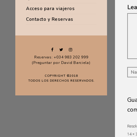
Lea
Acceso para viajeros
Co
Contacto y Reservas
Reservas: +034 983 202 999
(Preguntar por David Barciela)
COPYRIGHT ©2018
TODOS LOS DERECHOS RESERVADOS.
Gua
com
Resol
14 × 