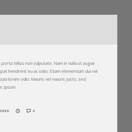
 porta tellus non vulputate. Nam in nulla ut augue
utpat hendrerit eu ac odio. Etiam elementum dui vel
hicula lorem odio. Mauris vel mauris justo, sed
ec ipsum
RIZED
0