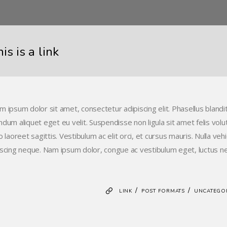
is is a link
m ipsum dolor sit amet, consectetur adipiscing elit. Phasellus blandit
ndum aliquet eget eu velit. Suspendisse non ligula sit amet felis vol
o laoreet sagittis. Vestibulum ac elit orci, et cursus mauris. Nulla ve
iscing neque. Nam ipsum dolor, congue ac vestibulum eget, luctus n
/
/
LINK
POST FORMATS
UNCATEGO