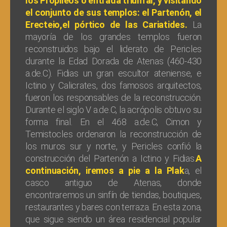
los Propileos o entrada triunfal, y visitando
el conjunto de sus templos: el Partenón, el
Erecteio,el pórtico de las Cariatides.
La
mayoría de los grandes templos fueron
reconstruidos bajo el liderato de Pericles
durante la Edad Dorada de Atenas (460-430
a.de.C). Fidias un gran escultor ateniense, e
Ictino y Calicrates, dos famosos arquitectos,
fueron los responsables de la reconstrucción.
Durante el siglo V a.de.C, la acrópolis obtuvo su
forma final. En el 468 a.de.C, Cimon y
Temistocles ordenaron la reconstrucción de
los muros sur y norte, y Pericles confió la
construcción del Partenón a Ictino y Fidias.
A
continuación, iremos a pie a la Plak
a, el
casco antiguo de Atenas, donde
encontraremos un sinfín de tiendas, boutiques,
restaurantes y bares con terraza. En esta zona,
que sigue siendo un área residencial popular