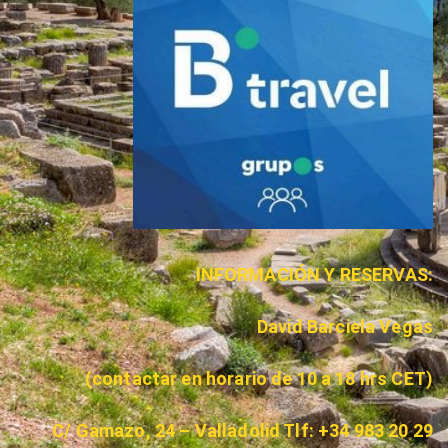
INFORMACIÓN Y RESERVAS:
David Barciela Vegas
(contactar en horario de 10 a 18 hrs CET)
C/ Gamazo, 24 – Valladolid Tlf: +34 983 20 29