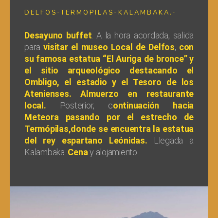
DELFOS-TERMOPILAS-KALAMBAKA.-
Desayuno buffet
. A la hora acordada, salida
para
visitar el museo Local de Delfos
,
con
su famosa estatua “El Auriga de bronce” y
el sitio arqueológico destacando el
Ombligo, el estadio y el Tesoro de los
Atenienses. Almuerzo en restaurante
local.
Posterior, c
ontinuación hacia
Meteora pasando por el estrecho de
Termópilas,donde se encuentra la estatua
del rey espartano Leónidas.
Llegada a
Kalambaka.
Cena
y alojamiento