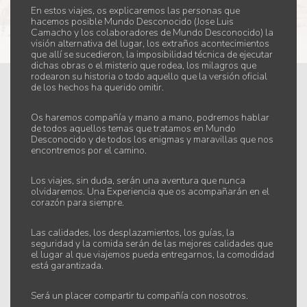
En estos viajes, os explicaremos las personas que
hacemos posible Mundo Desconocido (Jose Luis
Camacho y los colaboradores de Mundo Desconocido) la
visión alternativa del lugar, los extraños acontecimientos
que allí se sucedieron, la imposibilidad técnica de ejecutar
dichas obras o el misterio que rodea, los milagros que
rodearon su historia o todo aquello que la versión oficial
de los hechos ha querido omitir.
Os haremos compañía y mano a mano, podremos hablar
de todos aquellos temas que tratamos en Mundo
Desconocido y de todos los enigmas y maravillas que nos
encontremos por el camino.
Los viajes, sin duda, serán una aventura que nunca
olvidaremos. Una Experiencia que os acompañarán en el
corazón para siempre.
Las calidades, los desplazamientos, los guías, la
seguridad y la comida serán de las mejores calidades que
el lugar al que viajemos pueda entregarnos, la comodidad
está garantizada.
Será un placer compartir tu compañía con nosotros.