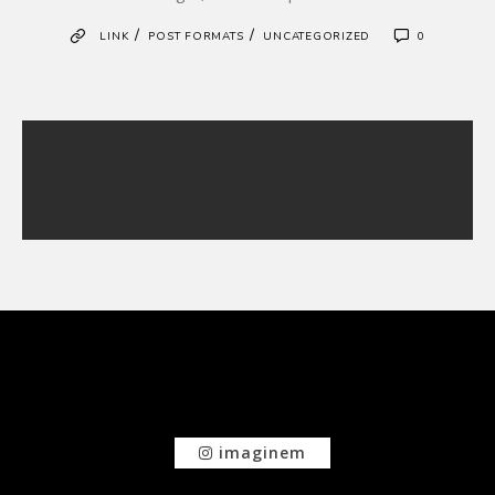
/
/
LINK
POST FORMATS
UNCATEGORIZED
0
imaginem