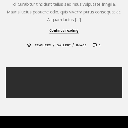
id. Curabitur tincidunt tellus sed risus vulputate fringilla.
Mauris luctus posuere odio, quis viverra purus consequat ac.
Aliquam luctus […]
Continue reading
/
/
FEATURED
GALLERY
IMAGE
0