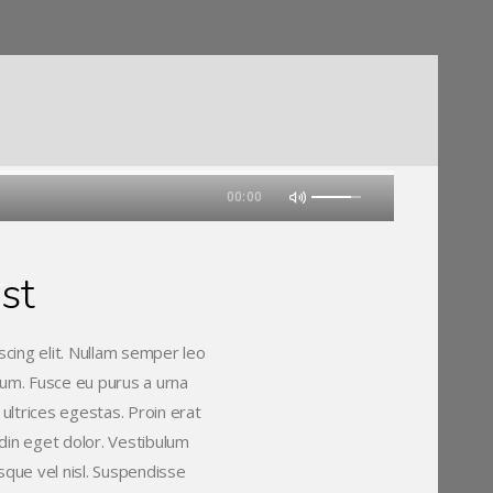
00:00
st
cing elit. Nullam semper leo
ctum. Fusce eu purus a urna
 ultrices egestas. Proin erat
udin eget dolor. Vestibulum
sque vel nisl. Suspendisse