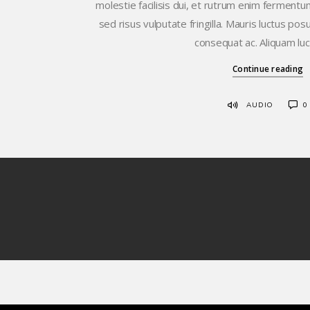
molestie facilisis dui, et rutrum enim fermentum 
sed risus vulputate fringilla. Mauris luctus pos
consequat ac. Aliquam luc
Continue reading
AUDIO
0