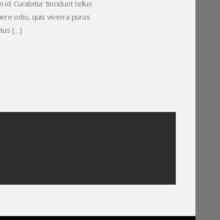
id. Curabitur tincidunt tellus
uere odio, quis viverra purus
tus […]