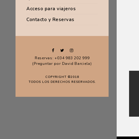
Acceso para viajeros
Contacto y Reservas
Reservas: +034 983 202 999
(Preguntar por David Barciela)
COPYRIGHT ©2018
TODOS LOS DERECHOS RESERVADOS.