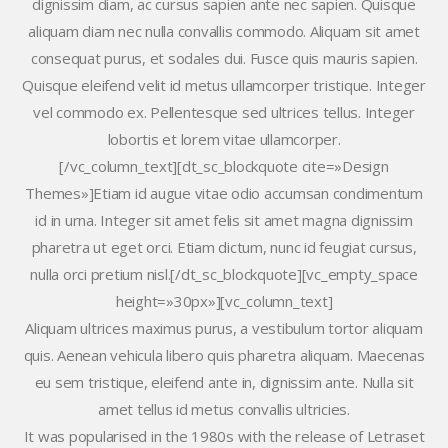
dignissim diam, ac cursus sapien ante nec sapien. Quisque
aliquam diam nec nulla convallis commodo. Aliquam sit amet
consequat purus, et sodales dui. Fusce quis mauris sapien.
Quisque eleifend velit id metus ullamcorper tristique. Integer
vel commodo ex. Pellentesque sed ultrices tellus. Integer
lobortis et lorem vitae ullamcorper.
[/vc_column_text][dt_sc_blockquote cite=»Design
Themes»]Etiam id augue vitae odio accumsan condimentum
id in urna. Integer sit amet felis sit amet magna dignissim
pharetra ut eget orci. Etiam dictum, nunc id feugiat cursus,
nulla orci pretium nisl.[/dt_sc_blockquote][vc_empty_space
height=»30px»][vc_column_text]
Aliquam ultrices maximus purus, a vestibulum tortor aliquam
quis. Aenean vehicula libero quis pharetra aliquam. Maecenas
eu sem tristique, eleifend ante in, dignissim ante. Nulla sit
amet tellus id metus convallis ultricies.
It was popularised in the 1980s with the release of Letraset