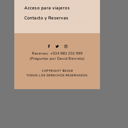
Acceso para viajeros
Contacto y Reservas
Reservas: +034 983 202 999
(Preguntar por David Barciela)
COPYRIGHT ©2018
TODOS LOS DERECHOS RESERVADOS.