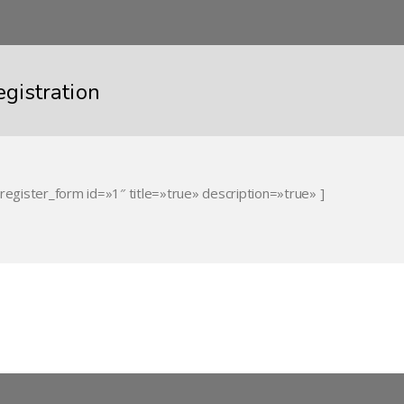
egistration
_register_form id=»1″ title=»true» description=»true» ]