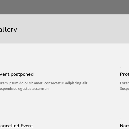
allery
-
vent postponed
Pro
orem ipsum dolor sit amet, consectetur adipiscing elit.
Lorem
uspendisse egestas accumsan.
Susp
-
ancelled Event
Nam