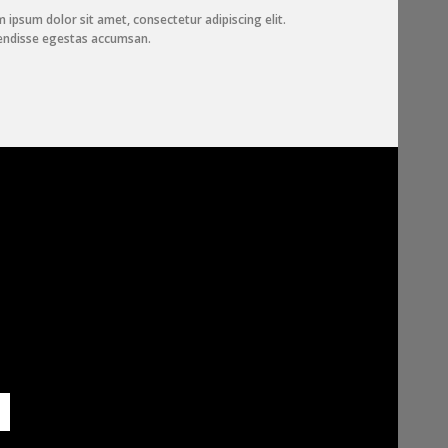
 ipsum dolor sit amet, consectetur adipiscing elit.
endisse egestas accumsan.