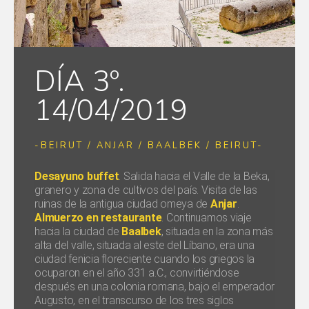
DÍA 3º.
14/04/2019
-BEIRUT / ANJAR / BAALBEK / BEIRUT-
Desayuno buffet
. Salida hacia el Valle de la Beka,
granero y zona de cultivos del país. Visita de las
ruinas de la antigua ciudad omeya de
Anjar
.
Almuerzo en restaurante
. Continuamos viaje
hacia la ciudad de
Baalbek
, situada en la zona más
alta del valle, situada al este del Líbano, era una
ciudad fenicia floreciente cuando los griegos la
ocuparon en el año 331 a.C., convirtiéndose
después en una colonia romana, bajo el emperador
Augusto, en el transcurso de los tres siglos