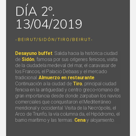
DÍA 2º.
13/04/2019
-BEIRUT/SIDÓN/TIRO/BEIRUT-
Desayuno buffet
. Salida hacia la histórica ciudad
de
Sidón
, famosa por sus orígenes fenicios, visita
de la ciudadela medieval del mar, el caravasar de
los Francos, el Palacio Debaas y el mercado
tradicional.
Almuerzo en restaurante
.
Continuación a la ciudad de
Tiro
, principal ciudad
fenicia en la antigüedad y centro greco-romano de
gran importancia desde donde zarpaban los navíos
comerciales que conquistaron el Mediterráneo
meridional y occidental. Visita de la Necrópolis, el
Arco de Triunfo, la vía columna da, el Hipódromo, el
barrio marítimo y las termas.
Cena
y alojamiento.