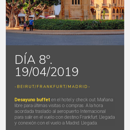
DÍA 8º.
19/04/2019
-BEIRUT/FRANKFURT/MADRID-
Desayuno buffet
en el hotel y check out. Mañana
libre para últimas visitas o compras. A la hora
acordada traslado al aeropuerto Internacional
para salir en el vuelo con destino Frankfurt. Llegada
y conexión con el vuelo a Madrid. Llegada.