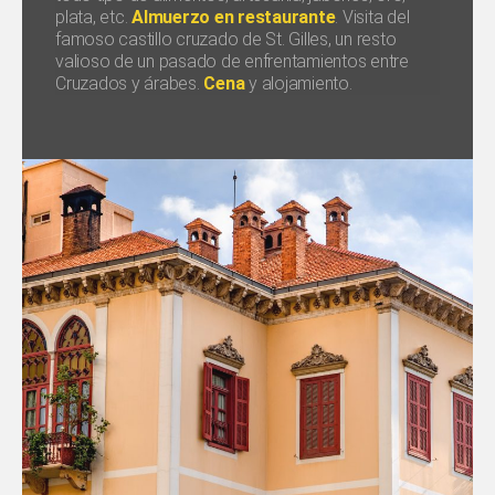
plata, etc.
Almuerzo en restaurante
. Visita del
famoso castillo cruzado de St. Gilles, un resto
valioso de un pasado de enfrentamientos entre
Cruzados y árabes.
Cena
y alojamiento.