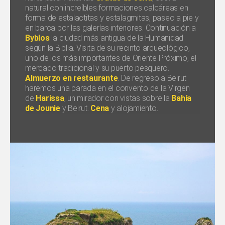
natural con increíbles formaciones calcáreas en
forma de estalactitas y estalagmitas, paseo a pie y
en barca por las galerías interiores. Continuación a
Byblos
la ciudad más antigua de la Humanidad
según la Biblia. Visita de su recinto arqueológico,
uno de los más importantes de Oriente Próximo, el
mercado tradicional y su puerto pesquero.
Almuerzo en restaurante
. De regreso a Beirut
haremos una parada en el convento de la Virgen
de
Harissa
, un mirador con vistas sobre la
Bahía
de Jounie
y Beirut.
Cena
y alojamiento.