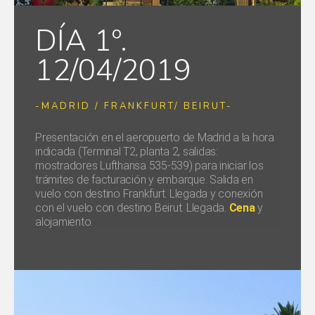
DÍA 1º.
12/04/2019
-MADRID / FRANKFURT/ BEIRUT-
Presentación en el aeropuerto de Madrid a la hora
indicada (Terminal T2, planta 2, salidas:
mostradores Lufthansa 535-539) para iniciar los
trámites de facturación y embarque. Salida en
vuelo con destino Frankfurt. Llegada y conexión
con el vuelo con destino Beirut. Llegada.
Cena
y
alojamiento.