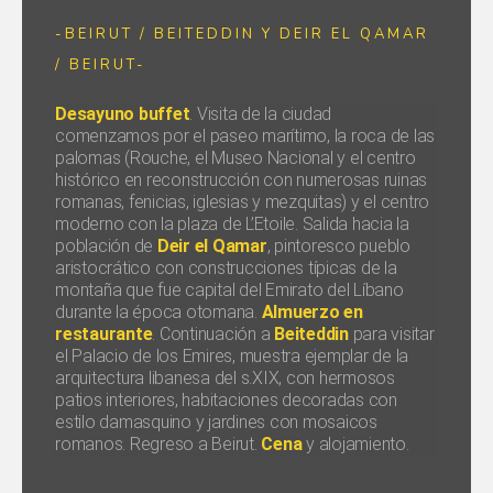
-BEIRUT / BEITEDDIN Y DEIR EL QAMAR
/ BEIRUT-
Desayuno buffet
. Visita de la ciudad
comenzamos por el paseo marítimo, la roca de las
palomas (Rouche, el Museo Nacional y el centro
histórico en reconstrucción con numerosas ruinas
romanas, fenicias, iglesias y mezquitas) y el centro
moderno con la plaza de L’Etoile. Salida hacia la
población de
Deir el Qamar
, pintoresco pueblo
aristocrático con construcciones típicas de la
montaña que fue capital del Emirato del Líbano
durante la época otomana.
Almuerzo en
restaurante
. Continuación a
Beiteddin
para visitar
el Palacio de los Emires, muestra ejemplar de la
arquitectura libanesa del s.XIX, con hermosos
patios interiores, habitaciones decoradas con
estilo damasquino y jardines con mosaicos
romanos. Regreso a Beirut.
Cena
y alojamiento.