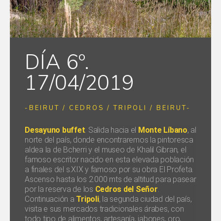
DÍA 6º.
17/04/2019
-BEIRUT / CEDROS / TRIPOLI / BEIRUT-
Desayuno buffet
. Salida hacia el
Monte Líbano
, al
norte del país, donde encontraremos la pintoresca
aldea la de Bcherri y el museo de Khalil Gibran, el
famoso escritor nacido en esta elevada población
a finales del s.XIX y famoso por su obra El Profeta.
Ascenso hasta los 2.000 mts de altitud para pasear
por la reserva de los
Cedros del Señor
.
Continuación a
Tripoli
, la segunda ciudad del país,
visita e sus mercados tradicionales árabes, con
todo tipo de alimentos, artesanía, jabones, oro,